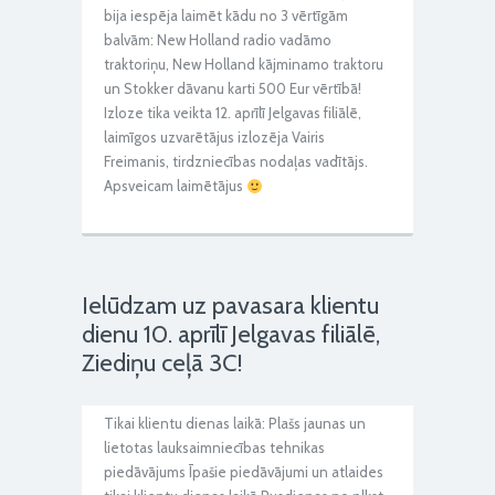
bija iespēja laimēt kādu no 3 vērtīgām
balvām: New Holland radio vadāmo
traktoriņu, New Holland kājminamo traktoru
un Stokker dāvanu karti 500 Eur vērtībā!
Izloze tika veikta 12. aprīlī Jelgavas filiālē,
laimīgos uzvarētājus izlozēja Vairis
Freimanis, tirdzniecības nodaļas vadītājs.
Apsveicam laimētājus
Ielūdzam uz pavasara klientu
dienu 10. aprīlī Jelgavas filiālē,
Ziediņu ceļā 3C!
Tikai klientu dienas laikā: Plašs jaunas un
lietotas lauksaimniecības tehnikas
piedāvājums Īpašie piedāvājumi un atlaides