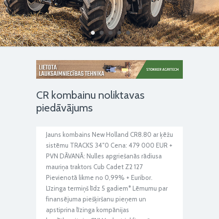
CR kombainu noliktavas
piedāvājums
Jauns kombains New Holland CR8.80 ar ķēžu
sistēmu TRACKS 34″0 Cena: 479 000 EUR +
PVN DĀVANĀ: Nulles apgriešanās rādiusa
mauriņa traktors Cub Cadet Z2 127
Pievienotā likme no 0,99% + Euribor.
Līzinga termiņš līdz 5 gadiem* Lēmumu par
finansējuma piešķiršanu pieņem un
apstiprina līzinga kompānijas