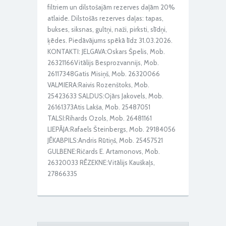
filtriem un dilstošajām rezerves daļām 20%
atlaide. Dilstošās rezerves daļas: tapas,
bukses, siksnas, gultņi, naži, pirksti, slīdņi,
ķēdes. Piedāvājums spēkā līdz 31.03.2026.
KONTAKTI: JELGAVA:Oskars Špelis, Mob.
26321166Vitālijs Besprozvannijs, Mob.
26117348Gatis Misiņš, Mob. 26320066
VALMIERA:Raivis Rozenštoks, Mob.
25423633 SALDUS:Ojārs Jakovels, Mob.
26161373Atis Lakša, Mob. 25487051
TALSI:Rihards Ozols, Mob. 26481161
LIEPĀJA:Rafaels Šteinbergs, Mob. 29184056
JĒKABPILS:Andris Rūtiņš, Mob. 25457521
GULBENE:Ričards E. Artamonovs, Mob.
26320033 RĒZEKNE:Vitālijs Kauškaļs,
27866335