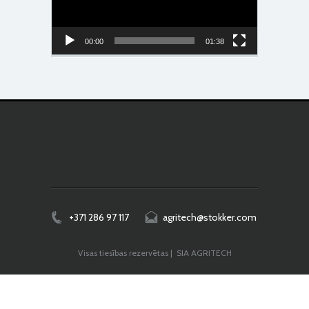
00:00
01:38
+371 286 97 117
agritech@stokker.com
Visas tiesības rezervētas | SIA AGRITECH