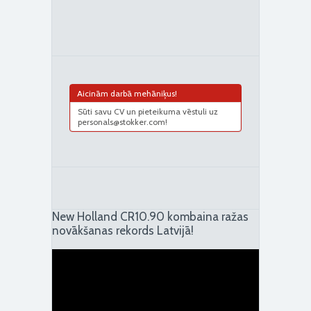
Aicinām darbā mehāniķus!
Sūti savu CV un pieteikuma vēstuli uz
personals@stokker.com!
New Holland CR10.90 kombaina ražas
novākšanas rekords Latvijā!
Video
Player