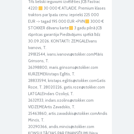
Trīs lieliski ieguvumi izvēlēties JCB Fastrac
4220:
30 000 € ATLAIDE. Premium klases
traktors par īpašu cenu: iepriekš 225 000
EUR -> tagad 195 000 EUR +PVN
3000 €
STOKKER dāvanu karte
3 gadu pilnā JCB
rūpnīcas garantija Piedāvājums spēkā līdz
30.09.2026. KONTAKTI: ZEMGALEIvans
Ivanovs, T.
29182544, ivans.ivanovs@stokker.comMāris
Grinsons, T.
26398800, maris.grinsons@stokker.com
KURZEMEKristaps Eglītis, T.
28833594, kristaps.eglitis@stokker.comGatis
Roze, T. 28020226, gatis.roze@stokker.com
LATGALEIndars Ozoliņš, T.
26321133, indars.ozolins@stokker.com
VIDZEMEArtis Zavadskis, T.
25463860, artis.zavadskis@stokker.comAndis
Mincis, T.
20290366, andis.mincis@stokker.com
KONSULTĀCIJAS PAR FINANSĒJUMUVera