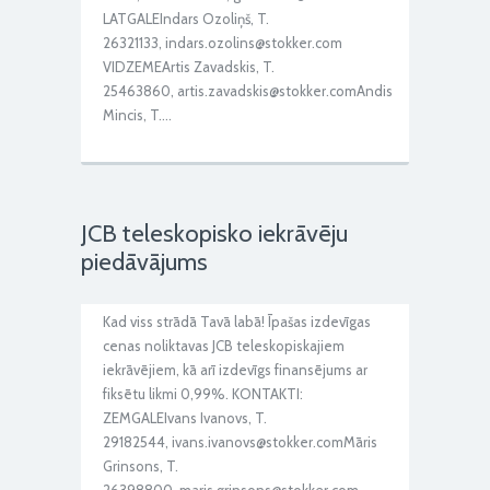
LATGALEIndars Ozoliņš, T.
26321133, indars.ozolins@stokker.com
VIDZEMEArtis Zavadskis, T.
25463860, artis.zavadskis@stokker.comAndis
Mincis, T….
JCB teleskopisko iekrāvēju
piedāvājums
Kad viss strādā Tavā labā! Īpašas izdevīgas
cenas noliktavas JCB teleskopiskajiem
iekrāvējiem, kā arī izdevīgs finansējums ar
fiksētu likmi 0,99%. KONTAKTI:
ZEMGALEIvans Ivanovs, T.
29182544, ivans.ivanovs@stokker.comMāris
Grinsons, T.