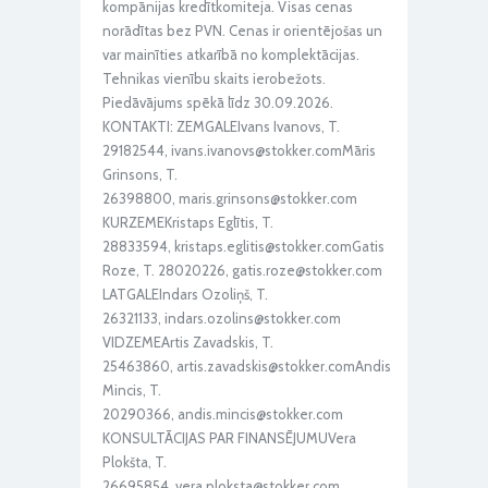
kompānijas kredītkomiteja. Visas cenas
norādītas bez PVN. Cenas ir orientējošas un
var mainīties atkarībā no komplektācijas.
Tehnikas vienību skaits ierobežots.
Piedāvājums spēkā līdz 30.09.2026.
KONTAKTI: ZEMGALEIvans Ivanovs, T.
29182544, ivans.ivanovs@stokker.comMāris
Grinsons, T.
26398800, maris.grinsons@stokker.com
KURZEMEKristaps Eglītis, T.
28833594, kristaps.eglitis@stokker.comGatis
Roze, T. 28020226, gatis.roze@stokker.com
LATGALEIndars Ozoliņš, T.
26321133, indars.ozolins@stokker.com
VIDZEMEArtis Zavadskis, T.
25463860, artis.zavadskis@stokker.comAndis
Mincis, T.
20290366, andis.mincis@stokker.com
KONSULTĀCIJAS PAR FINANSĒJUMUVera
Plokšta, T.
26695854, vera.ploksta@stokker.com