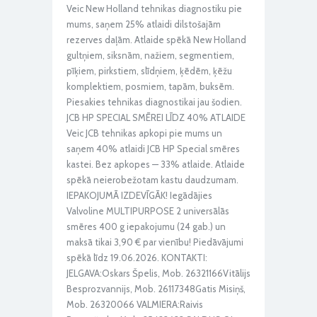
Veic New Holland tehnikas diagnostiku pie
mums, saņem 25% atlaidi dilstošajām
rezerves daļām. Atlaide spēkā New Holland
gultņiem, siksnām, nažiem, segmentiem,
pīķiem, pirkstiem, slīdņiem, ķēdēm, ķēžu
komplektiem, posmiem, tapām, buksēm.
Piesakies tehnikas diagnostikai jau šodien.
JCB HP SPECIAL SMĒREI LĪDZ 40% ATLAIDE
Veic JCB tehnikas apkopi pie mums un
saņem 40% atlaidi JCB HP Special smēres
kastei. Bez apkopes — 33% atlaide. Atlaide
spēkā neierobežotam kastu daudzumam.
IEPAKOJUMĀ IZDEVĪGĀK! Iegādājies
Valvoline MULTIPURPOSE 2 universālās
smēres 400 g iepakojumu (24 gab.) un
maksā tikai 3,90 € par vienību! Piedāvājumi
spēkā līdz 19.06.2026. KONTAKTI:
JELGAVA:Oskars Špelis, Mob. 26321166Vitālijs
Besprozvannijs, Mob. 26117348Gatis Misiņš,
Mob. 26320066 VALMIERA:Raivis