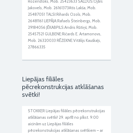
Rozenštoks, Mob. 25423633 SALDUS:Ojārs
Jakovels, Mob. 26161373Atis Lakša, Mob.
25487051 TALSI:Rihards Ozols, Mob.
26481161 LIEPĀJA:Rafaels Šteinbergs, Mob.
29184056 JĒKABPILS:Andris Rūtiņš, Mob.
25457521 GULBENE:Ričards E. Artamonovs,
Mob. 26320033 RĒZEKNE:Vitālijs Kauškaļs,
27866335
Liepājas filiāles
pēcrekonstrukcijas atklāšanas
svētki!
STOKKER Liepājas filiāles pēcrekonstrukcijas
atklāšanas svētki! 29. aprīlī no plkst. 9:00
aicinām uz Liepājas filiāles
pēcrekonstrukcijas atklāšanas svētkiem – ar