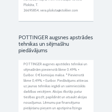
Plokšta, T.
26695854, vera.ploksta@stokker.com
POTTINGER augsnes apstrādes
tehnikas un sējmašīnu
piedāvājums
POTTINGER augsnes apstrādes tehnikai un
sējmašīnām pievienotā likme 0.49% +
Euribor. 0 € komisijas maksa. * Pievienotā
likme 0,49% + Euribor. Piedāvājums attiecas
uz jaunas tehnikas iegādi un saimnieciskās
darbības veicējiem. Akcijas rīkotājs patur
tiesības grozīt, papildināt un atsaukt akcijas
nosacījumus. Lēmumu par finansējuma
piešķiršanu pieņem un apstiprina līzinga