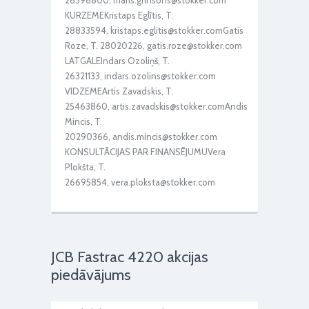
26398800, maris.grinsons@stokker.com
KURZEMEKristaps Eglītis, T.
28833594, kristaps.eglitis@stokker.comGatis
Roze, T. 28020226, gatis.roze@stokker.com
LATGALEIndars Ozoliņš, T.
26321133, indars.ozolins@stokker.com
VIDZEMEArtis Zavadskis, T.
25463860, artis.zavadskis@stokker.comAndis
Mincis, T.
20290366, andis.mincis@stokker.com
KONSULTĀCIJAS PAR FINANSĒJUMUVera
Plokšta, T.
26695854, vera.ploksta@stokker.com
JCB Fastrac 4220 akcijas
piedāvājums