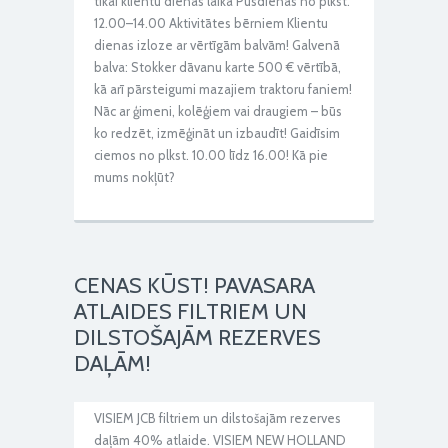
tikai klientu dienas laikā Pusdienas no plkst.
12.00–14.00 Aktivitātes bērniem Klientu
dienas izloze ar vērtīgām balvām! Galvenā
balva: Stokker dāvanu karte 500 € vērtībā,
kā arī pārsteigumi mazajiem traktoru faniem!
Nāc ar ģimeni, kolēģiem vai draugiem – būs
ko redzēt, izmēģināt un izbaudīt! Gaidīsim
ciemos no plkst. 10.00 līdz 16.00! Kā pie
mums nokļūt?
CENAS KŪST! PAVASARA
ATLAIDES FILTRIEM UN
DILSTOŠAJĀM REZERVES
DAĻĀM!
VISIEM JCB filtriem un dilstošajām rezerves
daļām 40% atlaide. VISIEM NEW HOLLAND