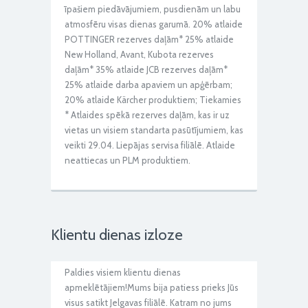
īpašiem piedāvājumiem, pusdienām un labu
atmosfēru visas dienas garumā. 20% atlaide
POTTINGER rezerves daļām* 25% atlaide
New Holland, Avant, Kubota rezerves
daļām* 35% atlaide JCB rezerves daļām*
25% atlaide darba apaviem un apģērbam;
20% atlaide Kärcher produktiem; Tiekamies
* Atlaides spēkā rezerves daļām, kas ir uz
vietas un visiem standarta pasūtījumiem, kas
veikti 29.04. Liepājas servisa filiālē. Atlaide
neattiecas un PLM produktiem.
Klientu dienas izloze
Paldies visiem klientu dienas
apmeklētājiem!Mums bija patiess prieks Jūs
visus satikt Jelgavas filiālē. Katram no jums