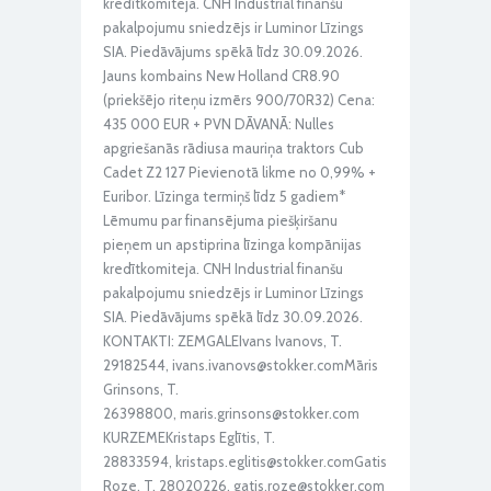
kredītkomiteja. CNH Industrial finanšu
pakalpojumu sniedzējs ir Luminor Līzings
SIA. Piedāvājums spēkā līdz 30.09.2026.
Jauns kombains New Holland CR8.90
(priekšējo riteņu izmērs 900/70R32) Cena:
435 000 EUR + PVN DĀVANĀ: Nulles
apgriešanās rādiusa mauriņa traktors Cub
Cadet Z2 127 Pievienotā likme no 0,99% +
Euribor. Līzinga termiņš līdz 5 gadiem*
Lēmumu par finansējuma piešķiršanu
pieņem un apstiprina līzinga kompānijas
kredītkomiteja. CNH Industrial finanšu
pakalpojumu sniedzējs ir Luminor Līzings
SIA. Piedāvājums spēkā līdz 30.09.2026.
KONTAKTI: ZEMGALEIvans Ivanovs, T.
29182544, ivans.ivanovs@stokker.comMāris
Grinsons, T.
26398800, maris.grinsons@stokker.com
KURZEMEKristaps Eglītis, T.
28833594, kristaps.eglitis@stokker.comGatis
Roze, T. 28020226, gatis.roze@stokker.com