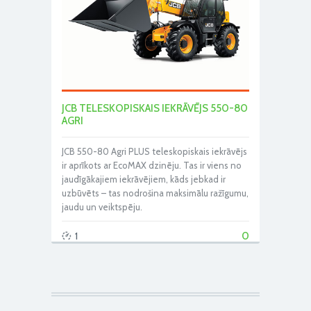
JCB TELESKOPISKAIS IEKRĀVĒJS 550-80
AGRI
JCB 550-80 Agri PLUS teleskopiskais iekrāvējs
ir aprīkots ar EcoMAX dzinēju. Tas ir viens no
jaudīgākajiem iekrāvējiem, kāds jebkad ir
uzbūvēts – tas nodrošina maksimālu ražīgumu,
jaudu un veiktspēju.
0
1