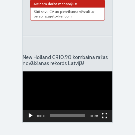
Aicinām darbā mehāniķus!
Sūti savu CV un pieteikuma vēstuli uz
personals@stokker.com!
New Holland CR10.90 kombaina ražas
novākšanas rekords Latvijā!
Video
Player
00:00
01:38