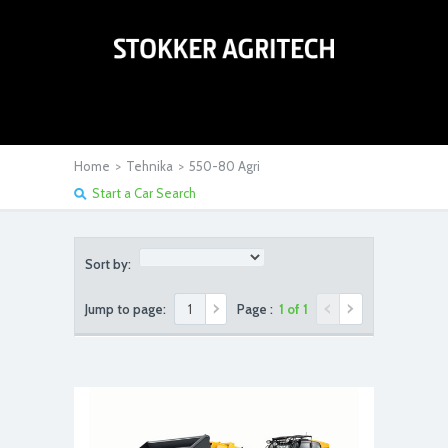
Home
>
Tehnika
>
550-80 Agri
Start a Car Search
Sort by:
Jump to page:
Page :
1 of 1