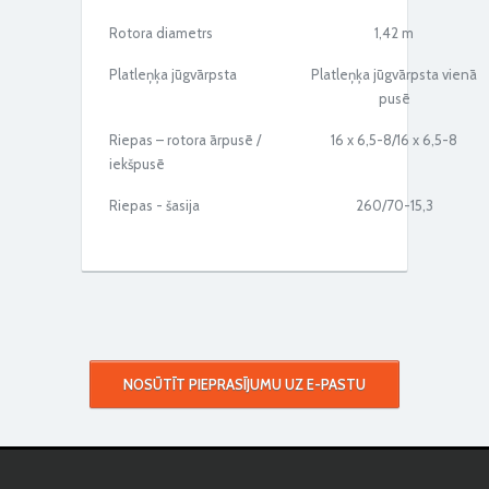
Rotora diametrs
1,42 m
PÖTTINGER HIT ārdītājs ar 10/12 rotoriem
Platleņķa jūgvārpsta
Platleņķa jūgvārpsta vienā
pusē
Riepas – rotora ārpusē /
16 x 6,5-8/16 x 6,5-8
iekšpusē
Riepas - šasija
260/70-15,3
PÖTTINGER HIT ārdītājs ar 10/12 rotoriem
NOSŪTĪT PIEPRASĪJUMU UZ E-PASTU