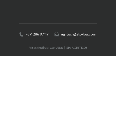
PÖTTINGER HIT ārdītājs ar 10/12 rotoriem
+371 286 97 117
agritech@stokker.com
Visas tiesības rezervētas | SIA AGRITECH
PÖTTINGER HIT ārdītājs ar 10/12 rotoriem