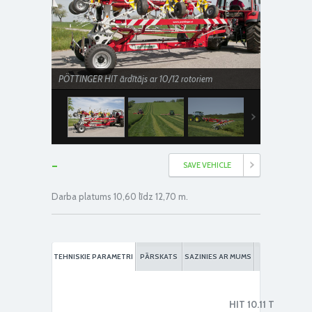
PÖTTINGER HIT ārdītājs ar 10/12 rotoriem
-
SAVE VEHICLE
Darba platums 10,60 līdz 12,70 m.
PÖTTINGER HIT ārdītājs ar 10/12 rotoriem
TEHNISKIE PARAMETRI
PĀRSKATS
SAZINIES AR MUMS
HIT 10.11 T