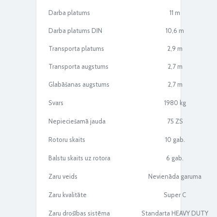
Darba platums
11 m
Darba platums DIN
10,6 m
PÖTTINGER HIT ārdītājs ar 10/12 rotoriem
Transporta platums
2,9 m
Transporta augstums
2,7 m
Glabāšanas augstums
2,7 m
Svars
1980 kg
Nepieciešamā jauda
75 ZS
Rotoru skaits
10 gab.
PÖTTINGER HIT ārdītājs ar 10/12 rotoriem
Balstu skaits uz rotora
6 gab.
Zaru veids
Nevienāda garuma
Zaru kvalitāte
Super C
Zaru drošības sistēma
Standarta HEAVY DUTY