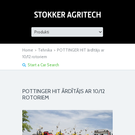
Home
>
Tehnika
>
POTTINGER HIT ārdītājs ar
10/12 rotoriem
Start a Car Search
POTTINGER HIT ĀRDĪTĀJS AR 10/12
ROTORIEM