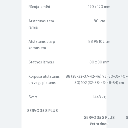
Rāmja izmēri
120 x 120 mm
Atstatums zem
80, cm
rāmja
Atstatums starp
88 95 102 cm
korpusiem
Statnes izmērs
80 x 30 mm
Korpusa atstatums
88 (28-32-37-42-46) 95 (30-35-40-
un vagu platums
50) 102 (32-38-43-48-54) cm
Svars
1443 kg
SERVO 35 S PLUS
SERVO 35 S PLUS
S
četru rindu