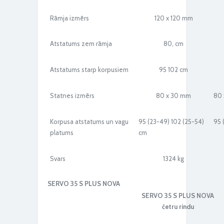
Rāmja izmērs
120 x 120 mm
Atstatums zem rāmja
80, cm
Atstatums starp korpusiem
95 102 cm
Statnes izmērs
80 x 30 mm
80 
Korpusa atstatums un vagu
95 (23-49) 102 (25-54)
95 
platums
cm
Svars
1324 kg
SERVO 35 S PLUS NOVA
SERVO 35 S PLUS NOVA
četru rindu