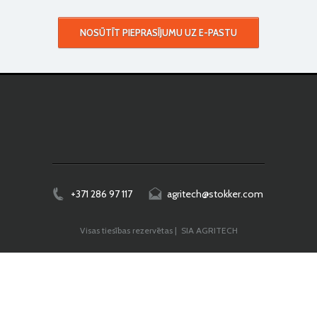
NOSŪTĪT PIEPRASĪJUMU UZ E-PASTU
+371 286 97 117
agritech@stokker.com
Visas tiesības rezervētas | SIA AGRITECH