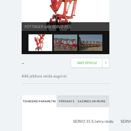
PÖTTINGER arkls SERVO 35 S
-
SAVE VEHICLE
Arkli jebkura veida augsnei.
PÖTTINGER arkls SERVO 35 S
TEHNISKIE PARAMETRI
PĀRSKATS
SAZINIES AR MUMS
SERVO 35 S
četru rindu
SERVO