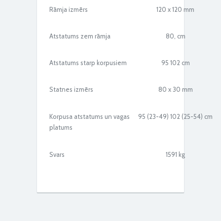
Rāmja izmērs
120 x 120 mm
Atstatums zem rāmja
80, cm
Atstatums starp korpusiem
95 102 cm
Statnes izmērs
80 x 30 mm
Korpusa atstatums un vagas
95 (23-49) 102 (25-54) cm
platums
Svars
1591 kg