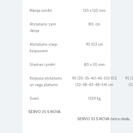
Rāmja izmēri
120 x 120 mm
PÖTTINGER arkls SERVO 35 S
Atstatums zem
80, cm
rāmja
Atstatums starp
95 102 cm
korpusiem
Statnes izmēri
80 x 30 mm
Korpusa atstatums
95 (30-35-40-45-50) 102
95 (
un vagu platums
(32-38-43-48-54) cm
(3
Svars
1259 kg
SERVO 35 S NOVA
SERVO 35 S NOVA
četru rindu