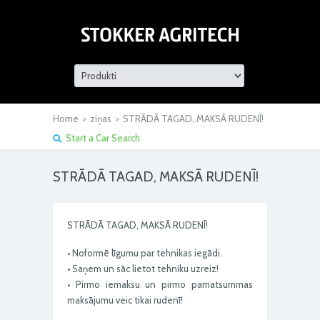
Home
>
ziņas
>
STRĀDĀ TAGAD, MAKSĀ RUDENĪ!
Start a Car Search
STRĀDĀ TAGAD, MAKSĀ RUDENĪ!
STRĀDĀ TAGAD, MAKSĀ RUDENĪ!
• Noformē līgumu par tehnikas iegādi.
• Saņem un sāc lietot tehniku uzreiz!
• Pirmo iemaksu un pirmo pamatsummas
maksājumu veic tikai rudenī!