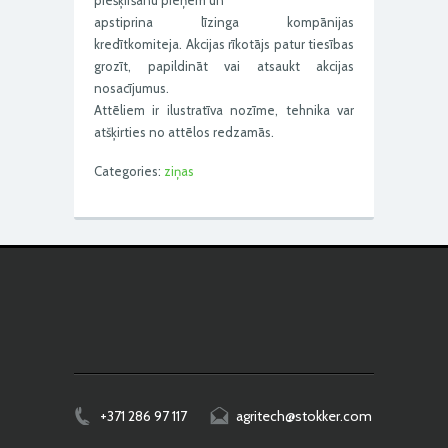
apstiprina līzinga kompānijas
kredītkomiteja. Akcijas rīkotājs patur tiesības
grozīt, papildināt vai atsaukt akcijas
nosacījumus.
Attēliem ir ilustratīva nozīme, tehnika var
atšķirties no attēlos redzamās.
Categories:
ziņas
+371 286 97 117
agritech@stokker.com