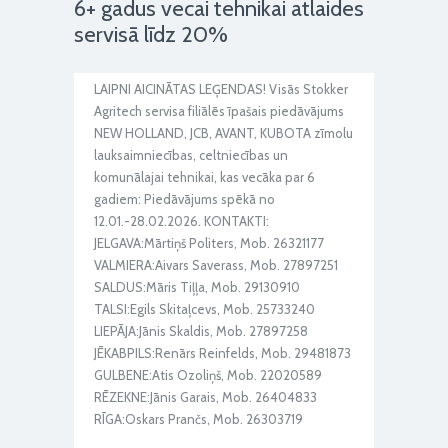
6+ gadus vecai tehnikai atlaides
servisā līdz 20%
LAIPNI AICINĀTAS LEĢENDAS! Visās Stokker
Agritech servisa filiālēs īpašais piedāvājums
NEW HOLLAND, JCB, AVANT, KUBOTA zīmolu
lauksaimniecības, celtniecības un
komunālajai tehnikai, kas vecāka par 6
gadiem: Piedāvājums spēkā no
12.01.-28.02.2026. KONTAKTI:
JELGAVA:Mārtiņš Politers, Mob. 26321177
VALMIERA:Aivars Saverass, Mob. 27897251
SALDUS:Māris Tiļļa, Mob. 29130910
TALSI:Egils Skitaļcevs, Mob. 25733240
LIEPĀJA:Jānis Skaldis, Mob. 27897258
JĒKABPILS:Renārs Reinfelds, Mob. 29481873
GULBENE:Atis Ozoliņš, Mob. 22020589
RĒZEKNE:Jānis Garais, Mob. 26404833
RĪGA:Oskars Prančs, Mob. 26303719