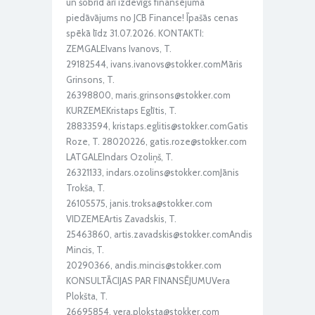
un šobrīd arī izdevīgs finansējuma
piedāvājums no JCB Finance! Īpašās cenas
spēkā līdz 31.07.2026. KONTAKTI:
ZEMGALEIvans Ivanovs, T.
29182544, ivans.ivanovs@stokker.comMāris
Grinsons, T.
26398800, maris.grinsons@stokker.com
KURZEMEKristaps Eglītis, T.
28833594, kristaps.eglitis@stokker.comGatis
Roze, T. 28020226, gatis.roze@stokker.com
LATGALEIndars Ozoliņš, T.
26321133, indars.ozolins@stokker.comJānis
Trokša, T.
26105575, janis.troksa@stokker.com
VIDZEMEArtis Zavadskis, T.
25463860, artis.zavadskis@stokker.comAndis
Mincis, T.
20290366, andis.mincis@stokker.com
KONSULTĀCIJAS PAR FINANSĒJUMUVera
Plokšta, T.
26695854, vera.ploksta@stokker.com