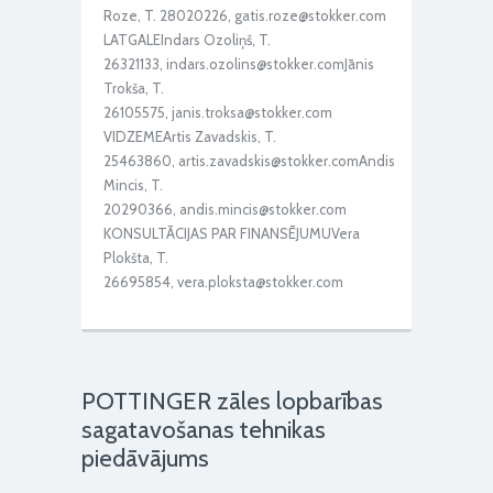
Roze, T. 28020226, gatis.roze@stokker.com
LATGALEIndars Ozoliņš, T.
26321133, indars.ozolins@stokker.comJānis
Trokša, T.
26105575, janis.troksa@stokker.com
VIDZEMEArtis Zavadskis, T.
25463860, artis.zavadskis@stokker.comAndis
Mincis, T.
20290366, andis.mincis@stokker.com
KONSULTĀCIJAS PAR FINANSĒJUMUVera
Plokšta, T.
26695854, vera.ploksta@stokker.com
POTTINGER zāles lopbarības
sagatavošanas tehnikas
piedāvājums