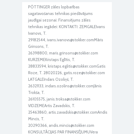
PÖTTINGER zāles lopbarības
sagatavošanas tehnikas piedāvājums
jaudīgai sezonai: Finansējums zāles
tehnikas iegādei: KONTAKTI: ZEMGALEIvans
Ivanovs, T.
29182544, ivans.ivanovs@stokker.comMāris
Grinsons, T.
26398800, maris.grinsons@stokker.com
KURZEMEKristaps Eglītis, T.
28833594, kristaps.eglitis@stokker.comGatis
Roze, T. 28020226, gatis.roze@stokker.com
LATGALEIndars Ozoliņš, T.
26321133, indars.ozolins@stokker.comJānis
Trokša, T.
26105575, janis.troksa@stokker.com
VIDZEMEArtis Zavadskis, T.
25463860, artis.zavadskis@stokker.comAndis
Mincis, T.
20290366, andis.mincis@stokker.com
KONSULTĀCIJAS PAR FINANSĒJUMUVera