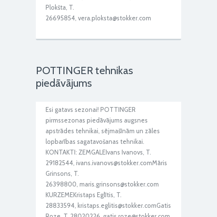
Plokšta, T.
26695854, vera.ploksta@stokker.com
POTTINGER tehnikas
piedāvājums
Esi gatavs sezonai! POTTINGER
pirmssezonas piedāvājums augsnes
apstrādes tehnikai, sējmašīnām un zāles
lopbarības sagatavošanas tehnikai.
KONTAKTI: ZEMGALEIvans Ivanovs, T.
29182544, ivans.ivanovs@stokker.comMāris
Grinsons, T.
26398800, maris.grinsons@stokker.com
KURZEMEKristaps Eglītis, T.
28833594, kristaps.eglitis@stokker.comGatis
Roze, T. 28020226, gatis.roze@stokker.com