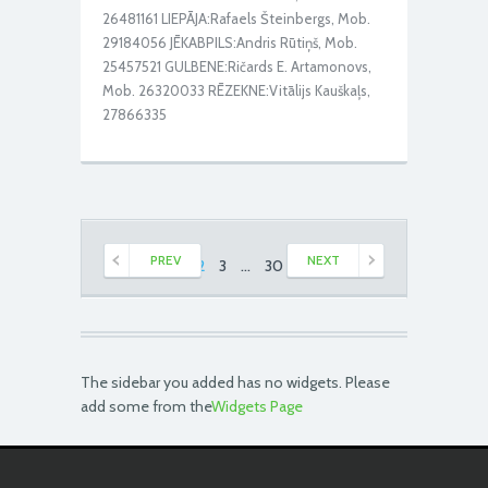
26481161 LIEPĀJA:Rafaels Šteinbergs, Mob.
29184056 JĒKABPILS:Andris Rūtiņš, Mob.
25457521 GULBENE:Ričards E. Artamonovs,
Mob. 26320033 RĒZEKNE:Vitālijs Kauškaļs,
27866335
PREV
NEXT
1
2
3
…
30
31
The sidebar you added has no widgets. Please
add some from the
Widgets Page