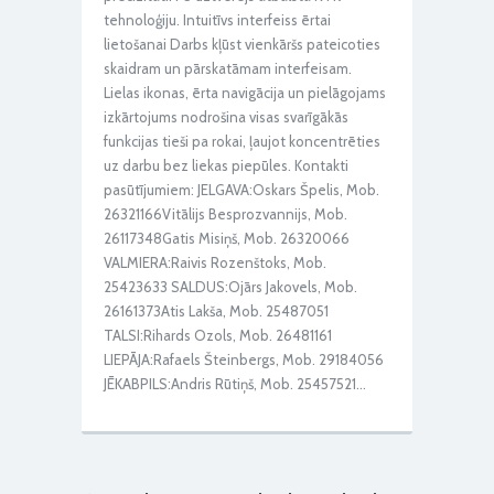
tehnoloģiju. Intuitīvs interfeiss ērtai
lietošanai Darbs kļūst vienkāršs pateicoties
skaidram un pārskatāmam interfeisam.
Lielas ikonas, ērta navigācija un pielāgojams
izkārtojums nodrošina visas svarīgākās
funkcijas tieši pa rokai, ļaujot koncentrēties
uz darbu bez liekas piepūles. Kontakti
pasūtījumiem: JELGAVA:Oskars Špelis, Mob.
26321166Vitālijs Besprozvannijs, Mob.
26117348Gatis Misiņš, Mob. 26320066
VALMIERA:Raivis Rozenštoks, Mob.
25423633 SALDUS:Ojārs Jakovels, Mob.
26161373Atis Lakša, Mob. 25487051
TALSI:Rihards Ozols, Mob. 26481161
LIEPĀJA:Rafaels Šteinbergs, Mob. 29184056
JĒKABPILS:Andris Rūtiņš, Mob. 25457521…