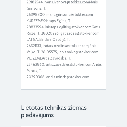
29182544, ivans.ivanovs@stokker.comMāris
Grinsons, T.
26398800, maris.grinsons@stokker.com
KURZEMEKristaps Eglītis, T.
28833594, kristaps.eglitis@stokker.comGatis
Roze, T. 28020226, gatis.roze@stokker.com
LATGALEIndars Ozoliņš, T.
26321133, indars.ozolins@stokker.comJānis
Vaļko, T. 26105575, janis.valko@stokker.com
VIDZEMEArtis Zavadskis, T.
25463860, artis.zavadskis@stokker.comAndis
Mincis, T.
20290366, andis.mincis@stokker.com
Lietotas tehnikas ziemas
piedāvājums