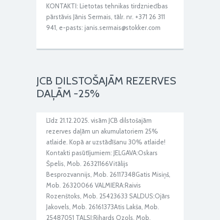
KONTAKTI: Lietotas tehnikas tirdzniecības
pārstāvis Jānis Sermais, tālr. nr. +371 26 311
941, e-pasts: janis.sermais@stokker.com
JCB DILSTOŠAJĀM REZERVES
DAĻĀM -25%
Līdz 21.12.2025. visām JCB dilstošajām
rezerves daļām un akumulatoriem 25%
atlaide. Kopā ar uzstādīšanu 30% atlaide!
Kontakti pasūtījumiem: JELGAVA:Oskars
Špelis, Mob. 26321166Vitālijs
Besprozvannijs, Mob. 26117348Gatis Misiņš,
Mob. 26320066 VALMIERA:Raivis
Rozenštoks, Mob. 25423633 SALDUS:Ojārs
Jakovels, Mob. 26161373Atis Lakša, Mob.
25487051 TALSI:Rihards Ozols, Mob.