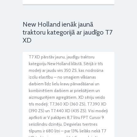
New Holland ienāk jaunā
traktoru kategorijā ar jaudīgo T7
XD
T7 XD pārstāv jaunu, jaudīgu traktoru
kategoriju New Holland klāstā. Sērijā ir trīs
modeļi ar jaudu virs 350 ZS, kas nodrošina
izcilu elastību — no smagiem vilkšanas
darbiem līdz lielu kravu pārvadāšanai un
kombinētiem darbiem ar priekšējiem un
aizmugurējiem agregātiem. XD sēriju veido
trīs modeļi: T7.360 XD (360 ZS), T7.390 XD
(390 ZS) un T7.440 XD (435 ZS). Visi modeļi
aprīkoti ar V pakāpes 8,7 litru FPT Cursor 9
sešcilindru dzinēju. Degvielas tvertnes
tilpums ir 680 litri — par 13% lielāks nekā T7