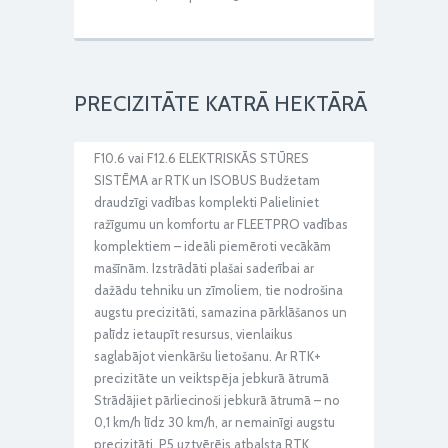
PRECIZITĀTE KATRĀ HEKTĀRĀ
F10.6 vai F12.6 ELEKTRISKĀS STŪRES
SISTĒMA ar RTK un ISOBUS Budžetam
draudzīgi vadības komplekti Palieliniet
ražīgumu un komfortu ar FLEETPRO vadības
komplektiem – ideāli piemēroti vecākām
mašīnām. Izstrādāti plašai saderībai ar
dažādu tehniku un zīmoliem, tie nodrošina
augstu precizitāti, samazina pārklāšanos un
palīdz ietaupīt resursus, vienlaikus
saglabājot vienkāršu lietošanu. Ar RTK+
precizitāte un veiktspēja jebkurā ātrumā
Strādājiet pārliecinoši jebkurā ātrumā – no
0,1 km/h līdz 30 km/h, ar nemainīgi augstu
precizitāti. P5 uztvērējs atbalsta RTK