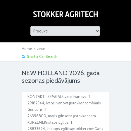
Home
>
ziņas
Start a Car Search
NEW HOLLAND 2026. gada
sezonas piedāvājums
KONTAKTI: ZEMGALEIvans Ivanovs, T.
29182544, ivans.ivanovs@stokker.comMāris
Grinsons, T.
26398800, maris.grinsons@stokker.com
KURZEMEKristaps Eglītis, T.
28833594, kristaps.eglitis@stokker.comGatis