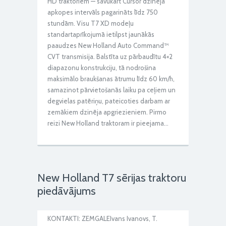
HD traktoriem — savukārt Cursor dzinēja
apkopes intervāls pagarināts līdz 750
stundām. Visu T7 XD modeļu
standartaprīkojumā ietilpst jaunākās
paaudzes New Holland Auto Command™
CVT transmisija. Balstīta uz pārbaudītu 4×2
diapazonu konstrukciju, tā nodrošina
maksimālo braukšanas ātrumu līdz 60 km/h,
samazinot pārvietošanās laiku pa ceļiem un
degvielas patēriņu, pateicoties darbam ar
zemākiem dzinēja apgriezieniem. Pirmo
reizi New Holland traktoram ir pieejama…
New Holland T7 sērijas traktoru
piedāvājums
KONTAKTI: ZEMGALEIvans Ivanovs, T.