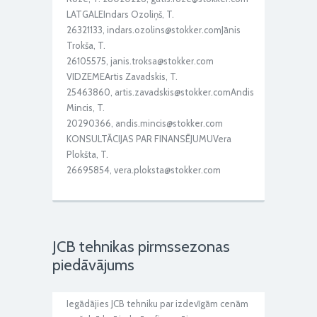
LATGALEIndars Ozoliņš, T.
26321133, indars.ozolins@stokker.comJānis
Trokša, T.
26105575, janis.troksa@stokker.com
VIDZEMEArtis Zavadskis, T.
25463860, artis.zavadskis@stokker.comAndis
Mincis, T.
20290366, andis.mincis@stokker.com
KONSULTĀCIJAS PAR FINANSĒJUMUVera
Plokšta, T.
26695854, vera.ploksta@stokker.com
JCB tehnikas pirmssezonas
piedāvājums
Iegādājies JCB tehniku par izdevīgām cenām