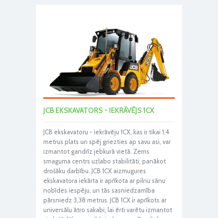
JCB EKSKAVATORS - IEKRĀVĒJS 1CX
JCB ekskavatoru - iekrāvēju 1CX, kas ir tikai 1,4
metrus plats un spēj griezties ap savu asi, var
izmantot gandrīz jebkurā vietā. Zems
smaguma centrs uzlabo stabilitāti, panākot
drošāku darbību. JCB 1CX aizmugures
ekskavatora iekārta ir aprīkota ar pilnu sānu
nobīdes iespēju, un tās sasniedzamība
pārsniedz 3,38 metrus. JCB 1CX ir aprīkots ar
universālu ātro sakabi, lai ērti varētu izmantot