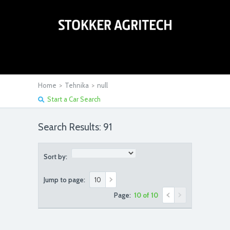
Home
>
Tehnika
>
null
Start a Car Search
Search Results: 91
Sort by:
Jump to page:
Page:
10 of 10