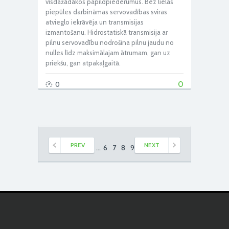
visdažādākos papildpiederumus. Bez lielas
piepūles darbināmas servovadības sviras
atvieglo iekrāvēja un transmisijas
izmantošanu. Hidrostatiskā transmisija ar
pilnu servovadību nodrošina pilnu jaudu no
nulles līdz maksimālajam ātrumam, gan uz
priekšu, gan atpakaļgaitā.
0
0
PREV
NEXT
1
2
...
6
7
8
9
10